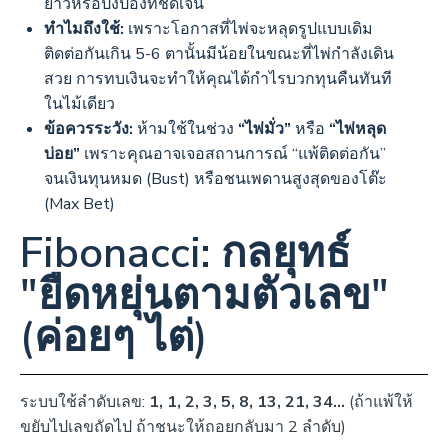
ยาวหรือปิงปองที่ชัดเจน
ทำไมถึงใช้:
เพราะโอกาสที่ไพ่จะหลุดรูปแบบเดิม
ติดต่อกันเกิน 5-6 ตานั้นมีน้อยในขณะที่ไพ่กำลังเดิน
สวย การทบเงินจะทำให้คุณได้กำไรบวกทุนคืนทันที
ในไม้เดียว
ข้อควรระวัง:
ห้ามใช้ในช่วง
“ไพ่มั่ว”
หรือ
“ไพ่หลุด
บ่อย”
เพราะคุณอาจเจอสถานการณ์ “แพ้ติดต่อกัน”
จนเงินทุนหมด (Bust) หรือชนเพดานสูงสุดของโต๊ะ
(Max Bet)
Fibonacci: กลยุทธ์
"ยืดหยุ่นตามตัวเลข"
(ค่อยๆ ไต่)
ระบบใช้ลำดับเลข:
1, 1, 2, 3, 5, 8, 13, 21, 34…
(ถ้าแพ้ให้
ขยับไปเลขถัดไป ถ้าชนะให้ถอยกลับมา 2 ลำดับ)