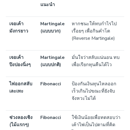
แนะนำ
เจอเค้า
Martingale
หากชนะให้ทบกำไรไป
มังกรยาว
(แบบบวก)
เรื่อยๆ เพื่อกินคำโต
(Reverse Martingale)
เจอเค้า
Martingale
มั่นใจว่าสลับแน่นอน ทบ
ปิงปองนิ่งๆ
(แบบปกติ)
เพื่อเรียกทุนคืนได้ไว
ไพ่ออกสลับ
Fibonacci
ป้องกันเงินทุนไหลออก
เละเทะ
เร็วเกินไปขณะที่ยังจับ
จังหวะไม่ได้
ช่วงลองเชิง
Fibonacci
ใช้เงินน้อยเพื่อทดสอบว่า
(ไม้แรกๆ)
เค้าไพ่เป็นไปตามที่คิด